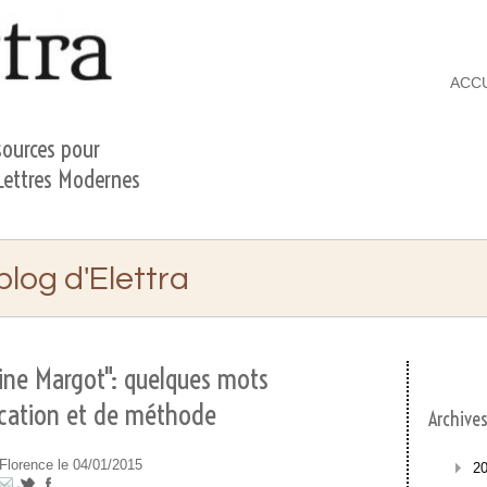
ACC
ources pour
 Lettres Modernes
 blog d'Elettra
ine Margot": quelques mots
Elettra
>
MENUS PROPOS
>
"La Reine Margot": que
ication et de méthode
Archive
Florence le 04/01/2015
2