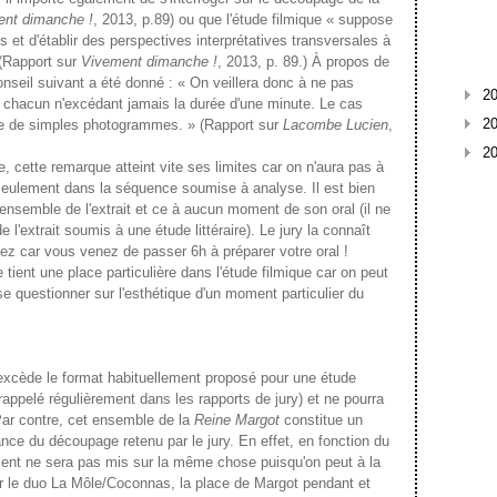
nt dimanche !
, 2013, p.89) ou que l'étude filmique « suppose
 et d'établir des perspectives interprétatives transversales à
 (Rapport sur
Vivement dimanche !
, 2013, p. 89.) À propos de
conseil suivant a été donné : « On veillera donc à ne pas
2
s, chacun n'excédant jamais la durée d'une minute. Le cas
2
se de simples photogrammes. » (Rapport sur
Lacombe Lucien
,
2
tte remarque atteint vite ses limites car on n'aura pas à
seulement dans la séquence soumise à analyse. Il est bien
ensemble de l'extrait et ce à aucun moment de son oral (il ne
de l'extrait soumis à une étude littéraire). Le jury la connaît
ssez car vous venez de passer 6h à préparer votre oral !
ient une place particulière dans l'étude filmique car on peut
se questionner sur l'esthétique d'un moment particulier du
de le format habituellement proposé pour une étude
pelé régulièrement dans les rapports de jury) et ne pourra
Par contre, cet ensemble de la
Reine Margot
constitue un
tance du découpage retenu par le jury. En effet, en fonction du
'accent ne sera pas mis sur la même chose puisqu'on peut à la
sur le duo La Môle/Coconnas, la place de Margot pendant et