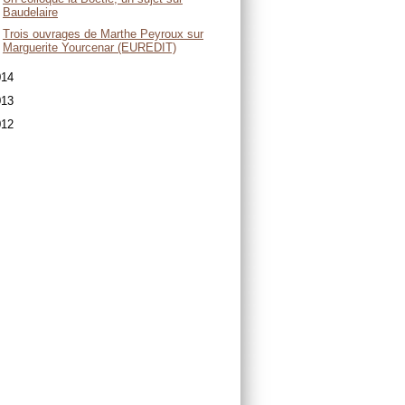
Baudelaire
Trois ouvrages de Marthe Peyroux sur
Marguerite Yourcenar (EUREDIT)
014
013
012