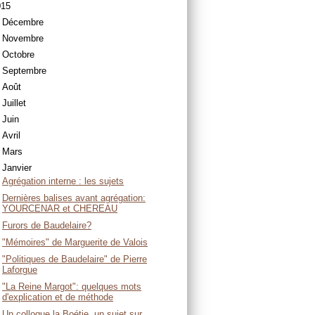
015
Décembre
Novembre
Octobre
Septembre
Août
Juillet
Juin
Avril
Mars
Janvier
Agrégation interne : les sujets
Dernières balises avant agrégation:
YOURCENAR et CHEREAU
Furors de Baudelaire?
"Mémoires" de Marguerite de Valois
"Politiques de Baudelaire" de Pierre
Laforgue
"La Reine Margot": quelques mots
d'explication et de méthode
Un colloque la Boétie, un sujet sur