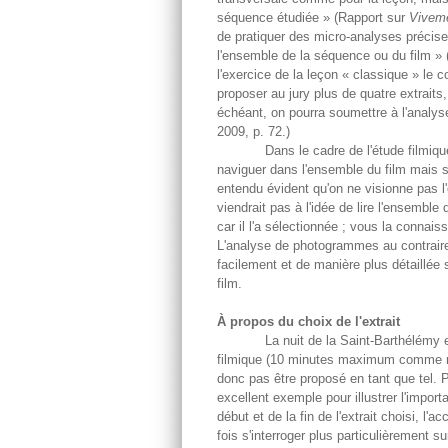
séquence étudiée » (Rapport sur
Viveme
de pratiquer des micro-analyses précises
l'ensemble de la séquence ou du film »
l'exercice de la leçon « classique » le 
proposer au jury plus de quatre extrait
échéant, on pourra soumettre à l'analy
2009, p. 72.)
Dans le cadre de l'étude filmique, ce
naviguer dans l'ensemble du film mais 
entendu évident qu'on ne visionne pas l'
viendrait pas à l'idée de lire l'ensemble 
car il l'a sélectionnée ; vous la connai
L'analyse de photogrammes au contraire t
facilement et de manière plus détaillée 
film.
À propos du choix de l'extrait
La nuit de la Saint-Barthélémy excè
filmique (10 minutes maximum comme rap
donc pas être proposé en tant que tel. 
excellent exemple pour illustrer l'impor
début et de la fin de l'extrait choisi, l
fois s'interroger plus particulièrement 