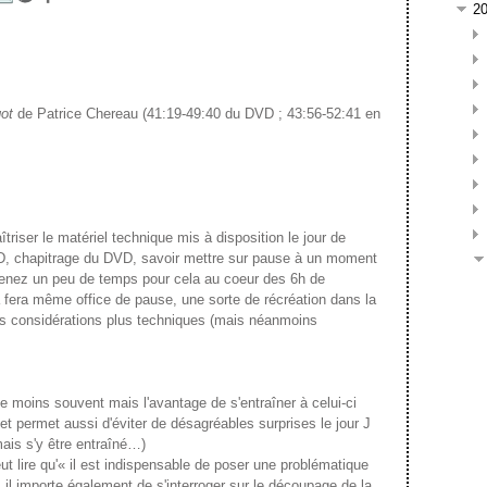
2
ot
de Patrice Chereau (41:19-49:40 du DVD ; 43:56-52:41 en
 le matériel technique mis à disposition le jour de
D, chapitrage du DVD, savoir mettre sur pause à un moment
renez un peu de temps pour cela au coeur des 6h de
la fera même office de pause, une sorte de récréation dans la
des considérations plus techniques (mais néanmoins
ns souvent mais l'avantage de s'entraîner à celui-ci
e et permet aussi d'éviter de désagréables surprises le jour J
ais s'y être entraîné…)
re qu'« il est indispensable de poser une problématique
il importe également de s'interroger sur le découpage de la