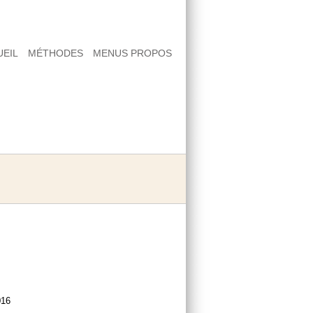
UEIL
MÉTHODES
MENUS PROPOS
lques mots d'explication et de méthode
s
016