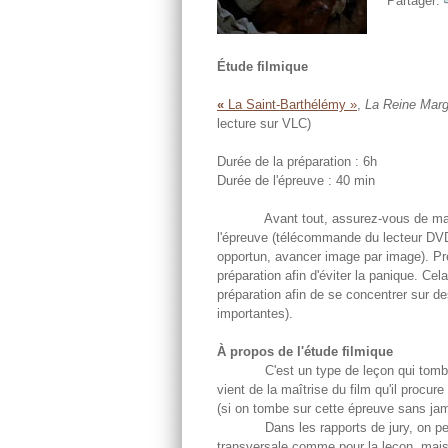
Partager:
Étude filmique
«
La Saint-Barthélémy »
,
La Reine Marg
lecture sur VLC)
Durée de la préparation : 6h
Durée de l'épreuve : 40 min
Avant tout, assurez-vous de maîtriser
l'épreuve (télécommande du lecteur DV
opportun, avancer image par image). P
préparation afin d'éviter la panique. Ce
préparation afin de se concentrer sur 
importantes).
À propos de l'étude filmique
C'est un type de leçon qui tombe moi
vient de la maîtrise du film qu'il procur
(si on tombe sur cette épreuve sans jam
Dans les rapports de jury, on peut li
transversale comme pour la leçon, mais 